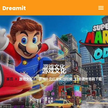
游戏文化
首页
游戏文化
德州扑克红龙实战视频_红龙德州官网下载