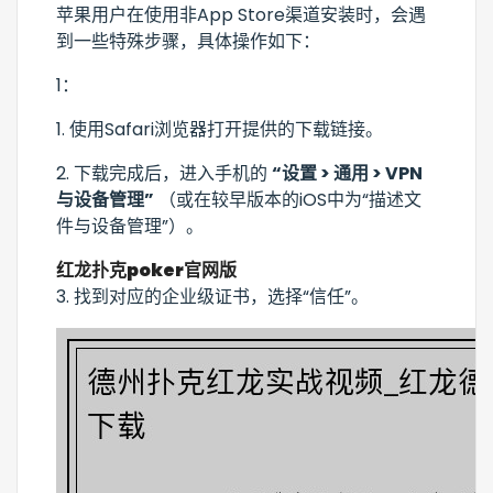
苹果用户在使用非App Store渠道安装时，会遇
到一些特殊步骤，具体操作如下：
1：
1. 使用Safari浏览器打开提供的下载链接。
2. 下载完成后，进入手机的
“设置 > 通用 > VPN
与设备管理”
（或在较早版本的iOS中为“描述文
件与设备管理”）。
红龙扑克poker官网版
3. 找到对应的企业级证书，选择“信任”。