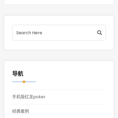
导航
手机版红龙poker
经典案例