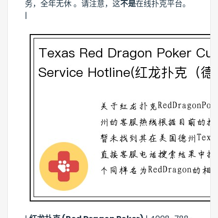
务，全年无休 。请注意，这
不是
在线扑克平台。
|