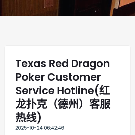
Texas Red Dragon
Poker Customer
Service Hotline(红
龙扑克（德州）客服
热线)
2025-10-24 06:42:46