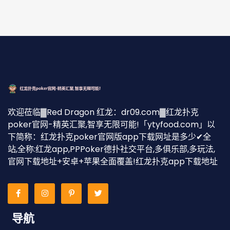
欢迎莅临▓Red Dragon 红龙：dr09.com▓红龙扑克
poker官网-精英汇聚,智享无限可能!「ytyfood.com」以
下简称：红龙扑克poker官网版app下载网址是多少✔全
站,全称:红龙app,PPPoker德扑社交平台,多俱乐部,多玩法,
官网下载地址+安卓+苹果全面覆盖!红龙扑克app下载地址
导航