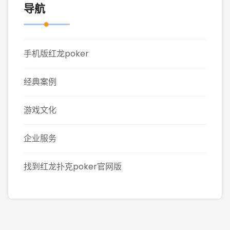
导航
手机版红龙poker
经典案例
游戏文化
企业服务
找到红龙扑克poker官网版