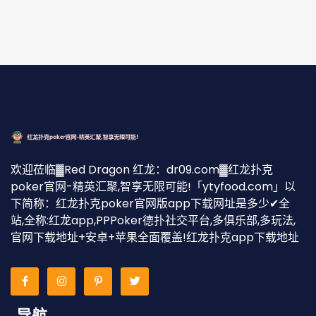
欢迎莅临▓Red Dragon 红龙：dr09.com▓红龙扑克
poker官网-精英汇聚,智享无限可能!「ytyfood.com」以
下简称：红龙扑克poker官网版app下载网址是多少✔全
站,全称:红龙app,PPPoker德扑社交平台,多俱乐部,多玩法,
官网下载地址+安卓+苹果全面覆盖!红龙扑克app下载地址
导航