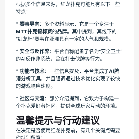
根据多个信息来源，红龙扑克可能具有以下一些
特点：
*
赛事导向
：多个资料显示，它是一个专注于
MTT扑克锦标赛
的品牌。其中提到，其线下的
“红龙杯”赛事在亚洲具有一定的人气和规模。
*
安全与反作弊
：平台自称配备了名为“安全卫士”
的AI反作弊系统，旨在打击伙牌等行为。
*
功能与技术
：一些信息提及，平台集成了
AI牌
谱分析工具
，并且强调通过技术优化实现了较快
的游戏响应速度。
*
社区与交流
：部分介绍提到，它致力于构建一
个扑克爱好者社区，提供全球玩家互动的环境。
温馨提示与行动建议
在决定是否使用红龙扑克前，有几个关键点需要
你特别留意：