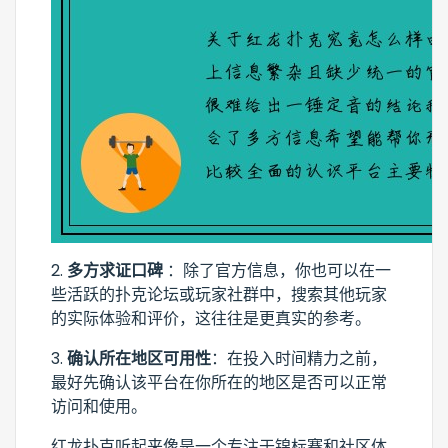
2.
多方求证口碑
：除了官方信息，你也可以在一
些活跃的扑克论坛或玩家社群中，搜索其他玩家
的实际体验和评价，这往往是更真实的参考。
3.
确认所在地区可用性
：在投入时间精力之前，
最好先确认该平台在你所在的地区是否可以正常
访问和使用。
红龙扑克听起来像是一个专注于锦标赛和社区体