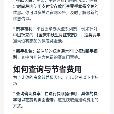
*
存款优惠
：例如，平台曾推出限时活动，在特
定时间段内使用
支付宝存款可享受手续费全免
的
优惠。你可以多关注官网公告，及时了解最新的
优惠信息。
*
赛事福利
：平台会举办大型系列赛，例如针对
中国玩家的
《国庆中秋生肖狂欢赛》
，这类赛事
通常设有高额的保底奖金池。
*
新手礼包
：新注册的玩家通常可以领取
新手福
利
，其中可能包含免费的赛事门票等。
如何查询与节省费用
为了让你的资金效益最大化，可以参考以下小技
巧：
*
查询确切费率
：在进行提现操作时，
具体的费
率可以在提现页面查看
。这是获取最准确费用的
方式。