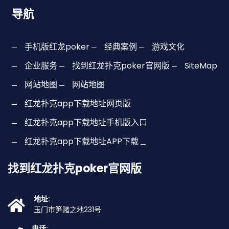
导航
手机版红龙poker
经典案例
游戏文化
企业服务
找到红龙扑克poker官网版
SiteMap
网站地图
网站地图
红龙扑克app下载地址网页版
红龙扑克app下载地址手机版入口
红龙扑克app下载地址APP下载
找到红龙扑克poker官网版
地址:
玉门市笋赌之地231号
电话: