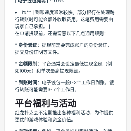
|
电子钱包提现
| **0.5%
1%** | 到账速度通常较快。部分银行在处理跨
行转账时可能会额外收取费用，这笔费用需要由
玩家自己承担。 |
在申请提现前，还需留意以下几点通用规则：
*
身份验证
：提现前需要完成账户的身份验证，
提交身份证明等文件。
*
金额限制
：平台通常会设定最低提现金额（例
如100元）和单次最高提现限额。
*
到账时间
：电子钱包一般1-3个工作日到账，银
行转账可能需要3-7个工作日。
平台福利与活动
红龙扑克会不定期推出各种福利活动，为你提供
更优的游戏体验和资金价值。