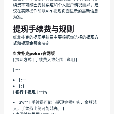
续费率可能因支付渠道和个人账户情况而异，建
议在实际操作前以APP提现页面显示的最新信息
为准。
提现手续费与规则
红龙扑克的提现手续费主要根据你选择的
提现方
式
和
提现金额
来决定。
红龙扑克poker官网版
| 提现方式 | 手续费大致范围 | 说明 |
| :--
| :--
| : |
|
银行卡提现
| **1%
3%** | 手续费可能与提现金额挂钩，金额越
大，手续费比例可能越高。 |