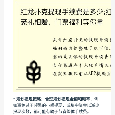
*
规划提现策略
：
合理规划提现金额和频率
，例
如避免过于频繁的小额提现，或集中资金以减少
提现次数，都可能有助于节省整体手续费。