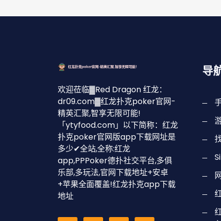
导
欢迎莅临▓Red Dragon 红龙：
dr09.com▓红龙扑克poker官网-
手
精英汇聚,智享无限可能!
「ytyfood.com」以下简称：红龙
扑克poker官网版app下载网址是
多少✔全站,全称:红龙
S
app,PPPoker德扑社交平台,多俱
乐部,多玩法,官网下载地址+安卓
+苹果全面覆盖!红龙扑克app下载
地址