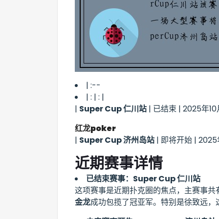
| :--
| : | : |
|
Super Cup 仁川站
| 已结束 | 2025年10
红龙poker
|
Super Cup 济州岛站
| 即将开始 | 20
近期赛事详情
已结束赛事：Super Cup 仁川站
这项赛事是近期扑克圈的焦点，主赛事共有
金龙
成功包揽了冠亚军。特别是徐致远，