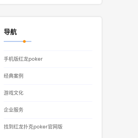
导航
手机版红龙poker
经典案例
游戏文化
企业服务
找到红龙扑克poker官网版