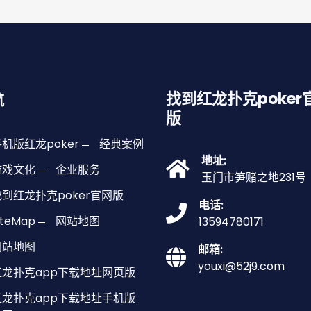
找到红龙扑克poker
航
版
机版红龙poker
经典案例
地址:
游戏文化
企业服务
玉门市笋赌之地231号
找到红龙扑克poker官网版
电话:
iteMap
网站地图
13594780171
网站地图
邮箱:
youxi@52j9.com
红龙扑克app下载地址网页版
红龙扑克app下载地址手机版